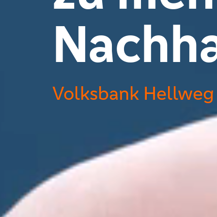
Nachha
Volksbank Hellweg